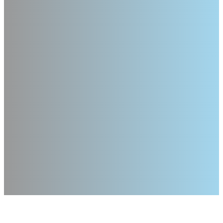
Post Categories
English B2
English B2+