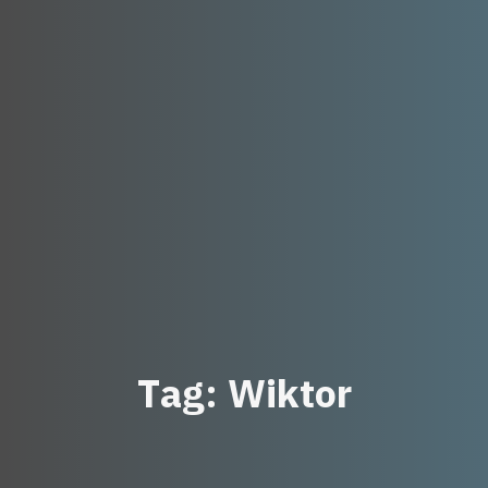
T
a
g
:
W
i
k
t
o
r