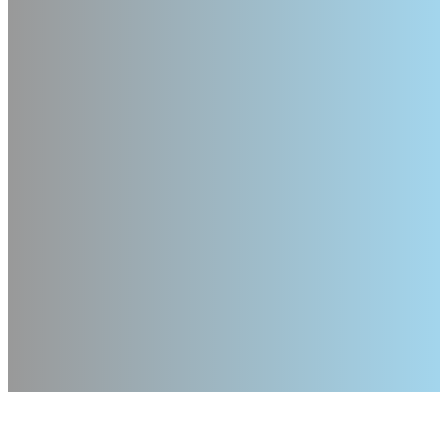
Post Categories
English A2+