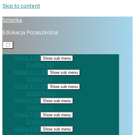
Skip to content
Szóstka
Edukacja Pozaszkolna
Klasa 1 SP
Show sub menu
English A0
Klasa 2 i 3 SP
Show sub menu
English A1
Klasa 4 i 5 SP
Show sub menu
English A1+
Klasa 6 SP
Show sub menu
English A2
Klasa 7 SP
Show sub menu
English A2+
Klasa 8 SP
Show sub menu