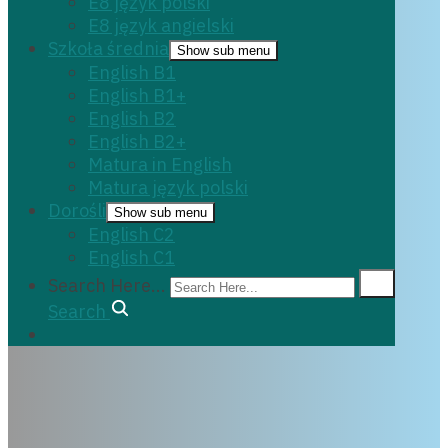
E8 język polski
E8 język angielski
Szkoła średnia
Show sub menu
English B1
English B1+
English B2
English B2+
Matura in English
Matura język polski
Dorośli
Show sub menu
English C2
English C1
Search Here...
Search