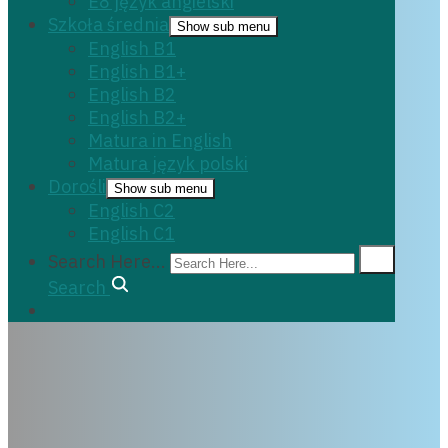
E8 język angielski
Szkoła średnia
Show sub menu
English B1
English B1+
English B2
English B2+
Matura in English
Matura język polski
Dorośli
Show sub menu
English C2
English C1
Search Here...
Search