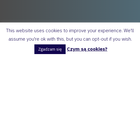
This website uses cookies to improve your experience. We'll
assume you're ok with this, but you can opt-out if you wish.
Czym są cookies?
Zgadzam się
I love my school!
Brainy 5 Unit 4
Chores
admin
19 lutego, 2025
admin
13 stycznia, 2025
New Year 2025
Brainy 5 U2 This is
my house
admin
7 stycznia, 2025
admin