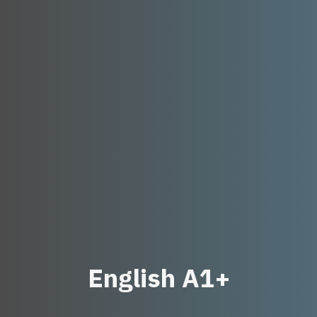
E
n
g
l
i
s
h
A
1
+