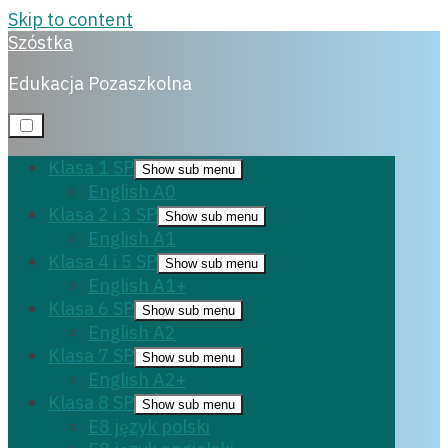
Skip to content
Szóstka
English A1+
Edukacja Pozaszkolna
Klasa 1 SP
Show sub menu
English A0
14 marca, 2023
Klasa 2 i 3 SP
Show sub menu
English A1
Klasa 4 i 5 SP
Show sub menu
English A1+
Klasa 6 SP
Show sub menu
English A2
Klasa 7 SP
Show sub menu
English A2+
Klasa 8 SP
Show sub menu
E8 język polski