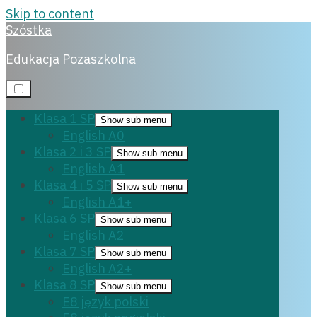
Skip to content
Szóstka
English A1+
English A2
Edukacja Pozaszkolna
7 stycznia, 2025
Klasa 1 SP
Show sub menu
English A0
Klasa 2 i 3 SP
Show sub menu
English A1
Klasa 4 i 5 SP
Show sub menu
English A1+
Klasa 6 SP
Show sub menu
English A2
Klasa 7 SP
Show sub menu
English A2+
Klasa 8 SP
Show sub menu
E8 język polski