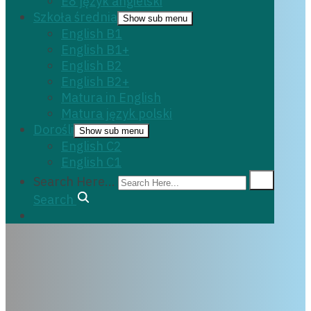
E8 język angielski
Szkoła średnia
Show sub menu
English B1
English B1+
English B2
English B2+
Matura in English
Matura język polski
Dorośli
Show sub menu
English C2
English C1
Search Here...
Search