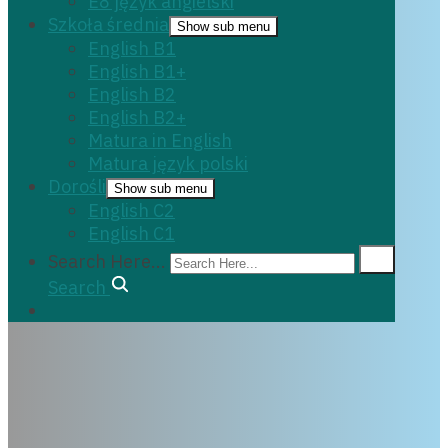
E8 język angielski
Szkoła średnia
Show sub menu
English B1
English B1+
English B2
English B2+
Matura in English
Matura język polski
Dorośli
Show sub menu
English C2
English C1
Search Here...
Search