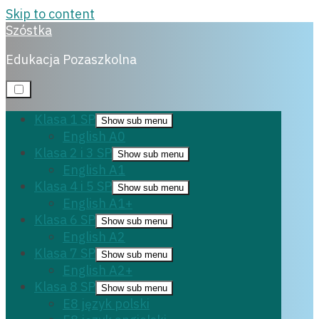
Skip to content
Szóstka
E8 polski
Edukacja Pozaszkolna
7 kwietnia, 2025
Klasa 1 SP
Show sub menu
English A0
Klasa 2 i 3 SP
Show sub menu
English A1
Klasa 4 i 5 SP
Show sub menu
English A1+
Klasa 6 SP
Show sub menu
English A2
Klasa 7 SP
Show sub menu
English A2+
Klasa 8 SP
Show sub menu
E8 język polski