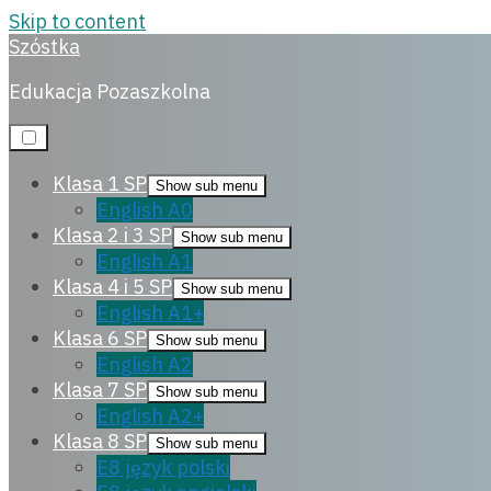
Skip to content
Szóstka
English B1
Edukacja Pozaszkolna
12 września, 2023
Klasa 1 SP
Show sub menu
English A0
Klasa 2 i 3 SP
Show sub menu
English A1
Klasa 4 i 5 SP
Show sub menu
English A1+
Klasa 6 SP
Show sub menu
English A2
Klasa 7 SP
Show sub menu
English A2+
Klasa 8 SP
Show sub menu
E8 język polski