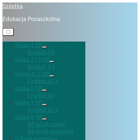
Skip
Szóstka
Matura angielski
to
Edukacja Pozaszkolna
content
9 września, 2022
Klasa 1 SP
Show
English A0
sub
Klasa 2 i 3 SP
menu
Show
English A1
sub
Klasa 4 i 5 SP
menu
Show
English A1+
sub
Klasa 6 SP
menu
Show
English A2
sub
Klasa 7 SP
menu
Show
English A2+
sub
Klasa 8 SP
menu
Show
E8 język polski
sub
E8 język angielski
menu
Szkoła średnia