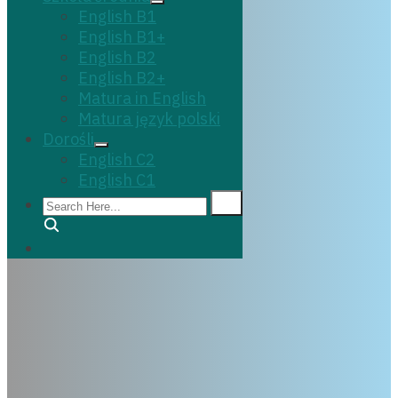
Show
English B1
sub
English B1+
menu
English B2
English B2+
Matura in English
Matura język polski
Dorośli
Show
English C2
sub
English C1
menu
Search
Here...
Search