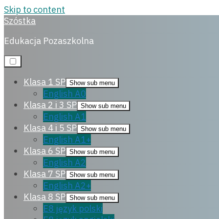
Skip to content
Szóstka
E8 polski
Edukacja Pozaszkolna
7 listopada, 2022
Klasa 1 SP
Show sub menu
English A0
Klasa 2 i 3 SP
Show sub menu
English A1
Klasa 4 i 5 SP
Show sub menu
English A1+
Klasa 6 SP
Show sub menu
English A2
Klasa 7 SP
Show sub menu
English A2+
Klasa 8 SP
Show sub menu
E8 język polski