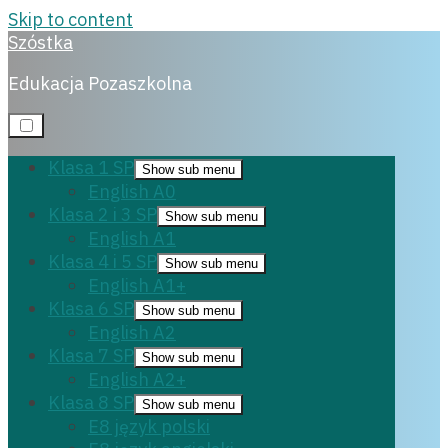
Skip to content
Szóstka
English A2+
Edukacja Pozaszkolna
Klasa 1 SP
Show sub menu
English A0
4 lipca, 2022
Klasa 2 i 3 SP
Show sub menu
English A1
Klasa 4 i 5 SP
Show sub menu
English A1+
Klasa 6 SP
Show sub menu
English A2
Klasa 7 SP
Show sub menu
English A2+
Klasa 8 SP
Show sub menu
E8 język polski