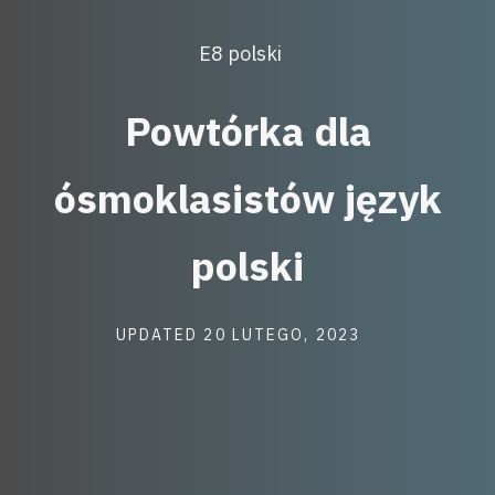
Post
E8 polski
Categories
Powtórka dla
ósmoklasistów język
polski
Post
UPDATED
20 LUTEGO, 2023
last
updated
date