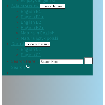
E8 język angielski
Szkoła średnia
Show sub menu
English B1
English B1+
English B2
English B2+
Matura in English
Matura język polski
Dorośli
Show sub menu
English C2
English C1
Search Here...
Search