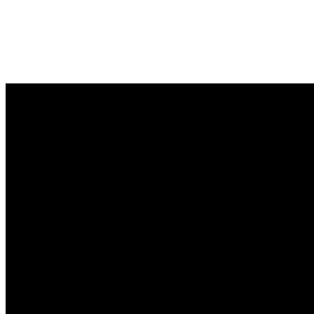
Great List of Exercises