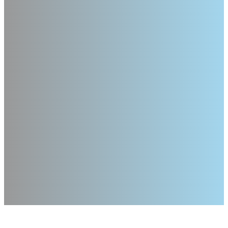
Quizlet