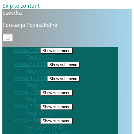
Skip to content
Szóstka
English A2
Edukacja Pozaszkolna
4 lipca, 2022
Klasa 1 SP
Show sub menu
English A0
Klasa 2 i 3 SP
Show sub menu
English A1
Klasa 4 i 5 SP
Show sub menu
English A1+
Klasa 6 SP
Show sub menu
English A2
Klasa 7 SP
Show sub menu
English A2+
Klasa 8 SP
Show sub menu
E8 język polski