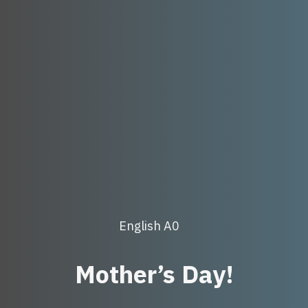
Post
English A0
Categories
Mother’s Day!