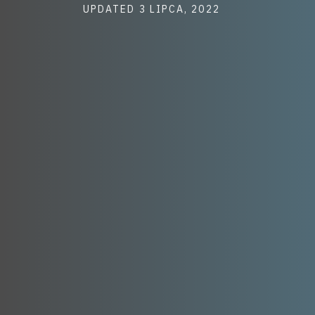
Post
UPDATED
3 LIPCA, 2022
last
updated
date