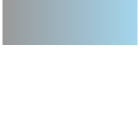
https://youtu.be/qeRshSaCw4o?t=5322
Posts navigation
<
The Limits of Human Memory
What is she doing? Gogo 4 Unit 1
>
Search Here...