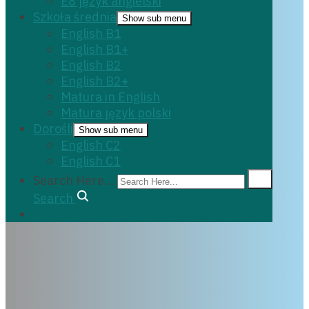
E8 język angielski
Szkoła średnia
Show sub menu
English B1
English B1+
English B2
English B2+
Matura in English
Matura język polski
Dorośli
Show sub menu
English C2
English C1
Search Here...
Search