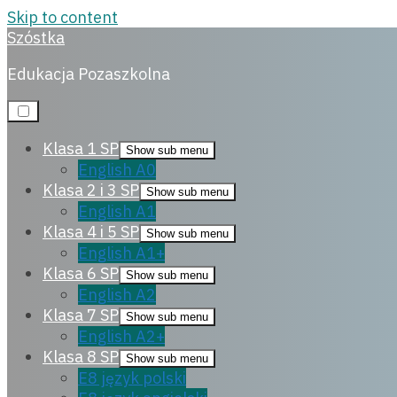
Skip to content
Szóstka
English A2
Edukacja Pozaszkolna
4 lipca, 2022
Klasa 1 SP
Show sub menu
English A0
Klasa 2 i 3 SP
Show sub menu
English A1
Klasa 4 i 5 SP
Show sub menu
English A1+
Klasa 6 SP
Show sub menu
English A2
Klasa 7 SP
Show sub menu
English A2+
Klasa 8 SP
Show sub menu
E8 język polski