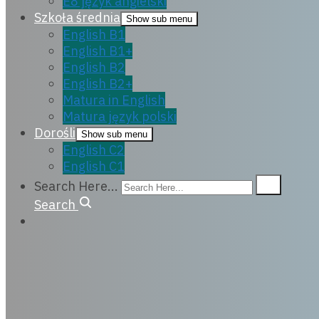
E8 język angielski
Szkoła średnia
Show sub menu
English B1
English B1+
English B2
English B2+
Matura in English
Matura język polski
Dorośli
Show sub menu
English C2
English C1
Search Here...
Search