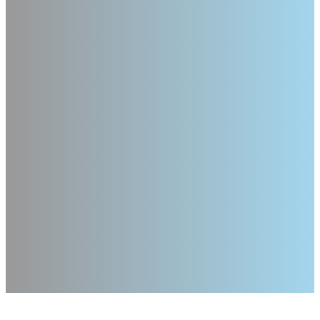
Presentation