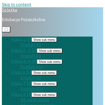
Skip to content
Szóstka
English A0
Edukacja Pozaszkolna
3 lipca, 2022
Klasa 1 SP
Show sub menu
English A0
Klasa 2 i 3 SP
Show sub menu
English A1
Klasa 4 i 5 SP
Show sub menu
English A1+
Klasa 6 SP
Show sub menu
English A2
Klasa 7 SP
Show sub menu
English A2+
Klasa 8 SP
Show sub menu
E8 język polski