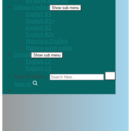
E8 język angielski
Szkoła średnia
Show sub menu
English B1
English B1+
English B2
English B2+
Matura in English
Matura język polski
Dorośli
Show sub menu
English C2
English C1
Search Here...
Search