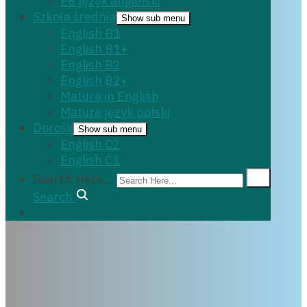
E8 język angielski
Szkoła średnia
Show sub menu
English B1
English B1+
English B2
English B2+
Matura in English
Matura język polski
Dorośli
Show sub menu
English C2
English C1
Search Here...
Search