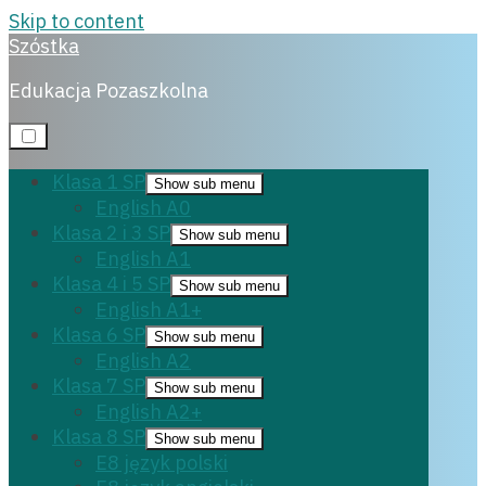
Skip to content
Szóstka
English C1
Edukacja Pozaszkolna
4 lipca, 2022
Klasa 1 SP
Show sub menu
English A0
Klasa 2 i 3 SP
Show sub menu
English A1
Klasa 4 i 5 SP
Show sub menu
English A1+
Klasa 6 SP
Show sub menu
English A2
Klasa 7 SP
Show sub menu
English A2+
Klasa 8 SP
Show sub menu
E8 język polski