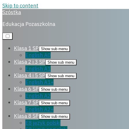
Skip to content
Szóstka
English B1
Edukacja Pozaszkolna
4 lipca, 2022
Klasa 1 SP
Show sub menu
English A0
Klasa 2 i 3 SP
Show sub menu
English A1
Klasa 4 i 5 SP
Show sub menu
English A1+
Klasa 6 SP
Show sub menu
English A2
Klasa 7 SP
Show sub menu
English A2+
Klasa 8 SP
Show sub menu
E8 język polski