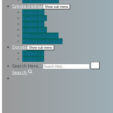
E8 język angielski
Szkoła średnia
Show sub menu
English B1
English B1+
English B2
English B2+
Matura in English
Matura język polski
Dorośli
Show sub menu
English C2
English C1
Search Here...
Search