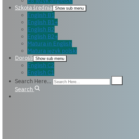
E8 język angielski
Szkoła średnia
Show sub menu
English B1
English B1+
English B2
English B2+
Matura in English
Matura język polski
Dorośli
Show sub menu
English C2
English C1
Search Here...
Search