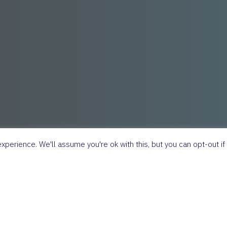
perience. We'll assume you're ok with this, but you can opt-out if
ia –
KLIK