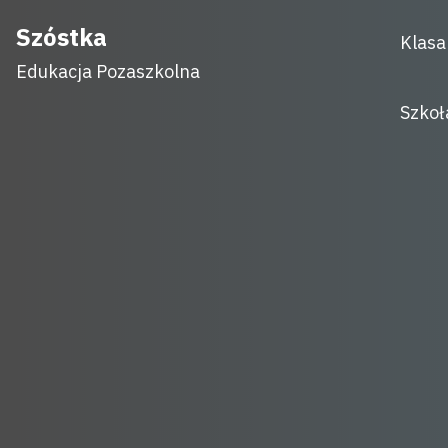
Skip
Szóstka
Klasa
to
Edukacja Pozaszkolna
content
Szkoł