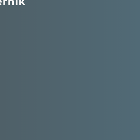
e
r
n
i
k