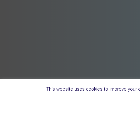
This website uses cookies to improve your ex
Arkusz do pobran
Klucz odpowiedzi –
KLIK