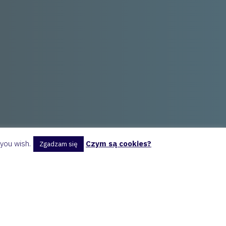
 you wish.
Czym są cookies?
Zgadzam się