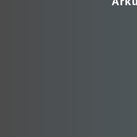
A
r
k