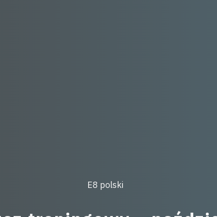
Post
E8 polski
Categories