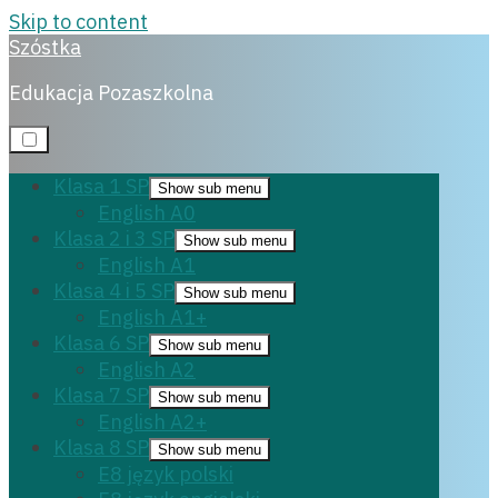
Skip to content
Szóstka
English B1
Edukacja Pozaszkolna
19 września, 2022
Klasa 1 SP
Show sub menu
English A0
Klasa 2 i 3 SP
Show sub menu
English A1
Klasa 4 i 5 SP
Show sub menu
English A1+
Klasa 6 SP
Show sub menu
English A2
Klasa 7 SP
Show sub menu
English A2+
Klasa 8 SP
Show sub menu
E8 język polski