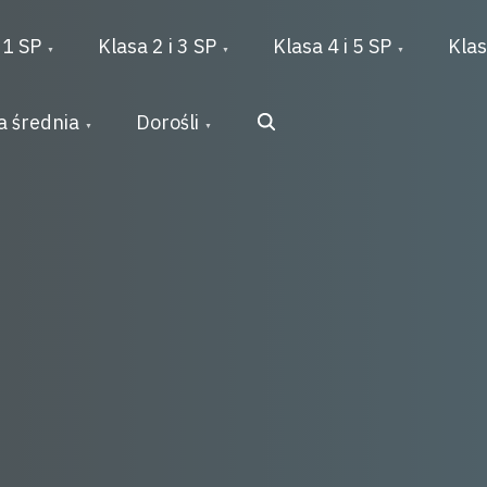
 1 SP
Klasa 2 i 3 SP
Klasa 4 i 5 SP
Klas
Search
a średnia
Dorośli