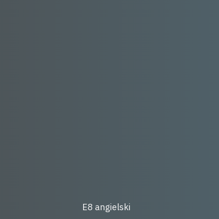
Post
E8 angielski