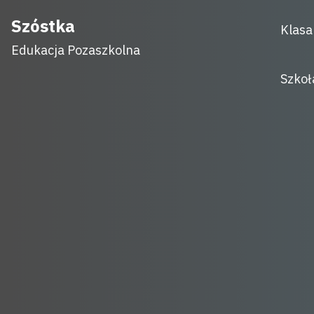
Skip
Szóstka
Klasa
to
Edukacja Pozaszkolna
content
Szkoł