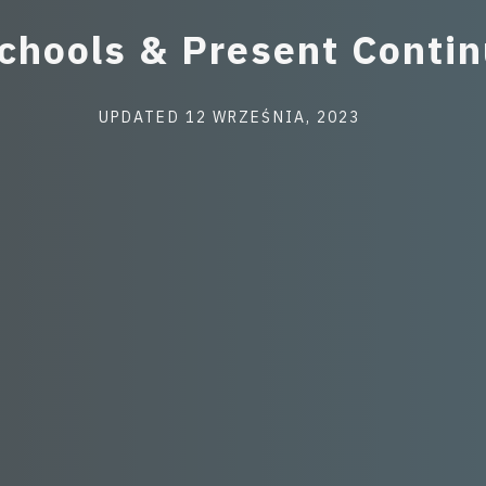
Categories
chools & Present Conti
Post
UPDATED
12 WRZEŚNIA, 2023
last
updated
date