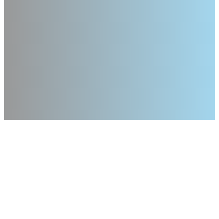
Brainy 5 Unit 7 Television
admin
29 kwietnia, 2025