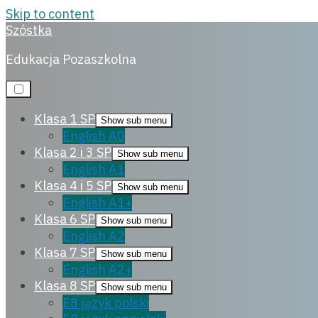
Skip to content
Szóstka
English B2
Edukacja Pozaszkolna
4 lipca, 2022
Klasa 1 SP
Show sub menu
English A0
Klasa 2 i 3 SP
Show sub menu
English A1
Klasa 4 i 5 SP
Show sub menu
English A1+
Klasa 6 SP
Show sub menu
English A2
Klasa 7 SP
Show sub menu
English A2+
Klasa 8 SP
Show sub menu
E8 język polski