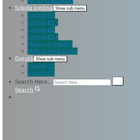
E8 język angielski
Szkoła średnia
Show sub menu
English B1
English B1+
English B2
English B2+
Matura in English
Matura język polski
Dorośli
Show sub menu
English C2
English C1
Search Here...
Search