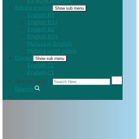
E8 język angielski
Szkoła średnia
Show sub menu
English B1
English B1+
English B2
English B2+
Matura in English
Matura język polski
Dorośli
Show sub menu
English C2
English C1
Search Here...
Search