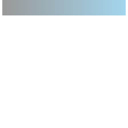
Homework