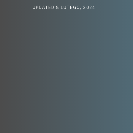
Post
UPDATED
8 LUTEGO, 2024
last
updated
date